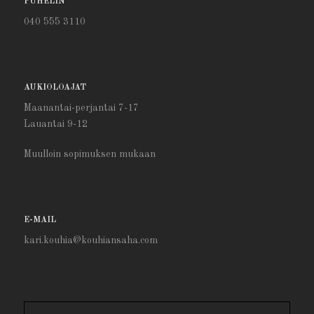
PUHELIN
040 555 3110
AUKIOLOAJAT
Maanantai-perjantai 7-17
Lauantai 9-12
Muulloin sopimuksen mukaan
E-MAIL
kari.kouhia@kouhiansaha.com