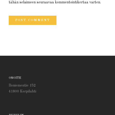
tähän selaimeen seuraavaa kommentointikertaa varten.
OSOITE
Iloniementie 152
41800 Korpilahti